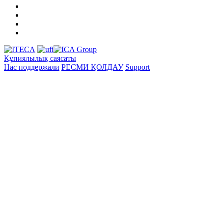
Құпиялылық саясаты
Нас поддержали
РЕСМИ ҚОЛДАУ
Support