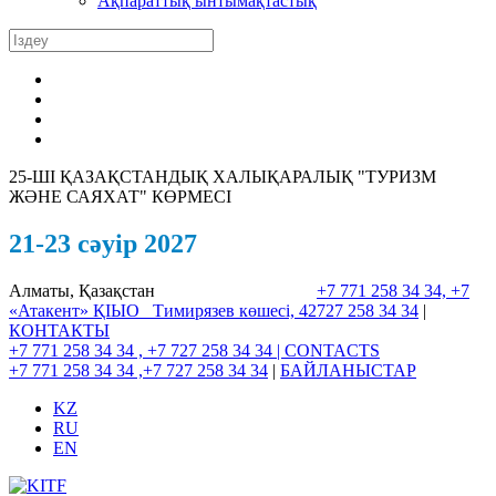
Ақпараттық ынтымақтастық
25-ШI ҚАЗАҚСТАНДЫҚ ХАЛЫҚАРАЛЫҚ "ТУРИЗМ
ЖӘНЕ САЯХАТ" КӨРМЕСІ
21-23 сәуір 2027
Алматы, Қазақстан
+7 771 258 34 34, +7
«Атакент» ҚІЫО
Тимирязев көшесі, 42
727 258 34 34
|
КОНТАКТЫ
+7 771 258 34 34 , +7 727 258 34 34 |
CONTACTS
+7 771 258 34 34 ,+7 727 258 34 34
|
БАЙЛАНЫСТАР
KZ
RU
EN