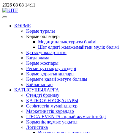
2026
08
08
14:11
КӨРМЕ
Көрме туралы
Көрме бөлімдері
Медициналық туризм бөлімі
Шет елдегі жылжымайтын мүлік бөлімі
Қатысушылар тізімі
Бағдарлама
Көрме жоспары
Ресми құттықтау сөздері
Көрме қорытындылары
Көрмеге қалай жетуге болады
Байланыстар
ҚАТЫСУШЫЛАРҒА
Стендті брондау
ҚАТЫСУ НҰСҚАЛАРЫ
Серіктестік мүмкіндіктер
Маркетингтік құралдар
ITECA.EVENTS - қалай жұмыс істейді
Көрменің жұмыс уақыты
Логистика
Визалық қолдау, турагент