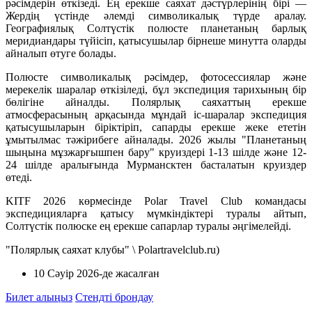
рәсімдерін өткізеді. Ең ерекше саяхат дәстүрлерінің бірі —
Жердің үстінде әлемді символикалық түрде аралау.
Географиялық Солтүстік полюсте планетаның барлық
меридиандары түйісіп, қатысушылар бірнеше минутта оларды
айналып өтуге болады.
Полюсте символикалық рәсімдер, фотосессиялар және
мерекелік шаралар өткізіледі, бұл экспедиция тарихының бір
бөлігіне айналды. Полярлық саяхаттың ерекше
атмосферасының арқасында мұндай іс-шаралар экспедиция
қатысушыларын біріктіріп, сапарды ерекше жеке ететін
ұмытылмас тәжірибеге айналады. 2026 жылы "Планетаның
шыңына мұзжарғышпен бару" круиздері 1-13 шілде және 12-
24 шілде аралығында Мурмансктен басталатын круиздер
өтеді.
KITF 2026 көрмесінде Polar Travel Club командасы
экспедицияларға қатысу мүмкіндіктері туралы айтып,
Солтүстік полюске ең ерекше сапарлар туралы әңгімелейді.
"Полярлық саяхат клубы" \ Polartravelclub.ru)
10 Сәуір 2026
-де жасалған
Билет алыңыз
Стендті брондау