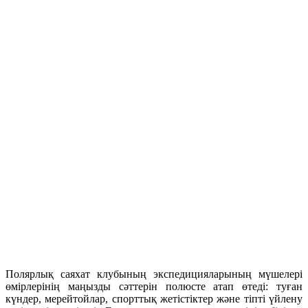
Полярлық саяхат клубының экспедицияларының мүшелері
өмірлерінің маңызды сәттерін полюсте атап өтеді: туған
күндер, мерейтойлар, спорттық жетістіктер және тіпті үйлену