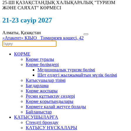
25-ШI ҚАЗАҚСТАНДЫҚ ХАЛЫҚАРАЛЫҚ "ТУРИЗМ
ЖӘНЕ САЯХАТ" КӨРМЕСІ
21-23 сәуір 2027
Алматы, Қазақстан
«Атакент» ҚІЫО
Тимирязев көшесі, 42
КӨРМЕ
Көрме туралы
Көрме бөлімдері
Медициналық туризм бөлімі
Шет елдегі жылжымайтын мүлік бөлімі
Қатысушылар тізімі
Бағдарлама
Көрме жоспары
Ресми құттықтау сөздері
Көрме қорытындылары
Көрмеге қалай жетуге болады
Байланыстар
ҚАТЫСУШЫЛАРҒА
Стендті брондау
ҚАТЫСУ НҰСҚАЛАРЫ