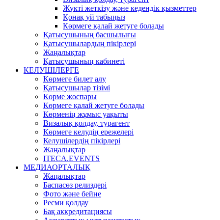
Жүкті жеткізу және кедендік қызметтер
Қонақ үй табыңыз
Көрмеге қалай жетуге болады
Қатысушының басшылығы
Қатысушылардың пікірлері
Жаңалықтар
Қатысушының кабинеті
КЕЛУШІЛЕРГЕ
Көрмеге билет алу
Қатысушылар тізімі
Көрме жоспары
Көрмеге қалай жетуге болады
Көрменің жұмыс уақыты
Визалық қолдау, турагент
Көрмеге келудің ережелері
Келушілердің пікірлері
Жаңалықтар
ITECA.EVENTS
МЕДИАОРТАЛЫҚ
Жаңалықтар
Баспасөз релиздері
Фото және бейне
Ресми қолдау
Бақ аккредитациясы