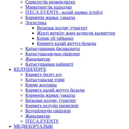
Серіктестік мүмкіндіктер
Маркетингтік құралдар
ITECA.EVENTS - қалай жұмыс істейді
Көрменің жұмыс уақыты
Логистика
Визалық қолдау, турагент
Жүкті жеткізу және кедендік қызметтер
Қонақ үй табыңыз
Көрмеге қалай жетуге болады
Қатысушының басшылығы
Қатысушылардың пікірлері
Жаңалықтар
Қатысушының кабинеті
КЕЛУШІЛЕРГЕ
Көрмеге билет алу
Қатысушылар тізімі
Көрме жоспары
Көрмеге қалай жетуге болады
Көрменің жұмыс уақыты
Визалық қолдау, турагент
Көрмеге келудің ережелері
Келушілердің пікірлері
Жаңалықтар
ITECA.EVENTS
МЕДИАОРТАЛЫҚ