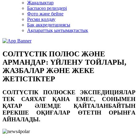
Жаңалықтар
Баспасөз релиздері
Фото және бейне
Ресми қолдау
Бақ аккредитациясы
Ақпараттық ынтымақтастық
СОЛТҮСТІК ПОЛЮС ЖӘНЕ
АРМАНДАР: ҮЙЛЕНУ ТОЙЛАРЫ,
ЖАЗБАЛАР ЖӘНЕ ЖЕКЕ
ЖЕТІСТІКТЕР
СОЛТҮСТІК ПОЛЮСКЕ ЭКСПЕДИЦИЯЛАР
ТЕК САЯХАТ ҚАНА ЕМЕС, СОНЫМЕН
ҚАТАР ӘЛЕМДЕ ҚАЙТАЛАНБАЙТЫН
ЕРЕКШЕ ОҚИҒАЛАР ӨТЕТІН ОРЫНҒА
АЙНАЛАДЫ.