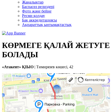
Жаңалықтар
Баспасөз релиздері
Фото және бейне
Ресми қолдау
Бақ аккредитациясы
Ақпараттық ынтымақтастық
КӨРМЕГЕ ҚАЛАЙ ЖЕТУГЕ
БОЛАДЫ
«Атакент» ҚІЫО
| Тимирязев көшесі, 42