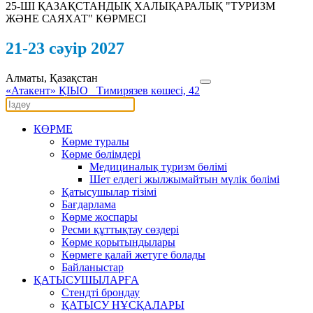
25-ШI ҚАЗАҚСТАНДЫҚ ХАЛЫҚАРАЛЫҚ "ТУРИЗМ
ЖӘНЕ САЯХАТ" КӨРМЕСІ
21-23 сәуір 2027
Алматы, Қазақстан
«Атакент» ҚІЫО
Тимирязев көшесі, 42
КӨРМЕ
Көрме туралы
Көрме бөлімдері
Медициналық туризм бөлімі
Шет елдегі жылжымайтын мүлік бөлімі
Қатысушылар тізімі
Бағдарлама
Көрме жоспары
Ресми құттықтау сөздері
Көрме қорытындылары
Көрмеге қалай жетуге болады
Байланыстар
ҚАТЫСУШЫЛАРҒА
Стендті брондау
ҚАТЫСУ НҰСҚАЛАРЫ