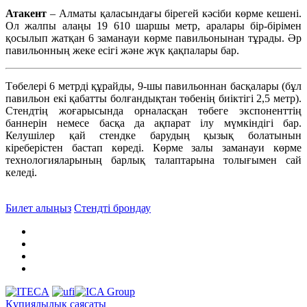
Атакент
– Алматы қаласындағы бірегей кәсіби көрме кешені.
Ол жалпы алаңы 19 610 шаршы метр, аралары бір-бірімен
қосылып жатқан 6 заманауи көрме павильонынан тұрады. Әр
павильонның жеке есігі және жүк қақпалары бар.
Төбелері 6 метрді құрайды, 9-шы павильоннан басқалары (бұл
павильон екі қабатты болғандықтан төбенің биіктігі 2,5 метр).
Стендтің жоғарысында орналасқан төбеге экспоненттің
баннерін немесе басқа да ақпарат ілу мүмкіндігі бар.
Келушілер қай стендке барудың қызық болатынын
кіреберістен бастап көреді. Көрме залы заманауи көрме
технологияларының барлық талаптарына толығымен сай
келеді.
Билет алыңыз
Стендті брондау
Құпиялылық саясаты