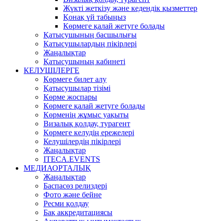
Жүкті жеткізу және кедендік қызметтер
Қонақ үй табыңыз
Көрмеге қалай жетуге болады
Қатысушының басшылығы
Қатысушылардың пікірлері
Жаңалықтар
Қатысушының кабинеті
КЕЛУШІЛЕРГЕ
Көрмеге билет алу
Қатысушылар тізімі
Көрме жоспары
Көрмеге қалай жетуге болады
Көрменің жұмыс уақыты
Визалық қолдау, турагент
Көрмеге келудің ережелері
Келушілердің пікірлері
Жаңалықтар
ITECA.EVENTS
МЕДИАОРТАЛЫҚ
Жаңалықтар
Баспасөз релиздері
Фото және бейне
Ресми қолдау
Бақ аккредитациясы