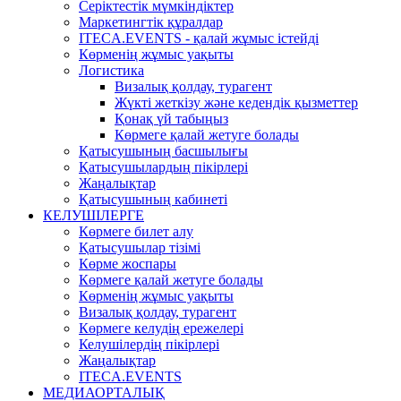
Серіктестік мүмкіндіктер
Маркетингтік құралдар
ITECA.EVENTS - қалай жұмыс істейді
Көрменің жұмыс уақыты
Логистика
Визалық қолдау, турагент
Жүкті жеткізу және кедендік қызметтер
Қонақ үй табыңыз
Көрмеге қалай жетуге болады
Қатысушының басшылығы
Қатысушылардың пікірлері
Жаңалықтар
Қатысушының кабинеті
КЕЛУШІЛЕРГЕ
Көрмеге билет алу
Қатысушылар тізімі
Көрме жоспары
Көрмеге қалай жетуге болады
Көрменің жұмыс уақыты
Визалық қолдау, турагент
Көрмеге келудің ережелері
Келушілердің пікірлері
Жаңалықтар
ITECA.EVENTS
МЕДИАОРТАЛЫҚ