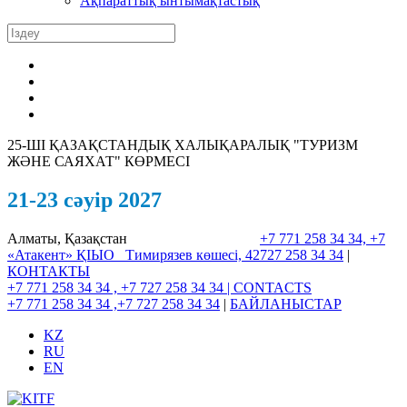
Ақпараттық ынтымақтастық
25-ШI ҚАЗАҚСТАНДЫҚ ХАЛЫҚАРАЛЫҚ "ТУРИЗМ
ЖӘНЕ САЯХАТ" КӨРМЕСІ
21-23 сәуір 2027
Алматы, Қазақстан
+7 771 258 34 34, +7
«Атакент» ҚІЫО
Тимирязев көшесі, 42
727 258 34 34
|
КОНТАКТЫ
+7 771 258 34 34 , +7 727 258 34 34 |
CONTACTS
+7 771 258 34 34 ,+7 727 258 34 34
|
БАЙЛАНЫСТАР
KZ
RU
EN