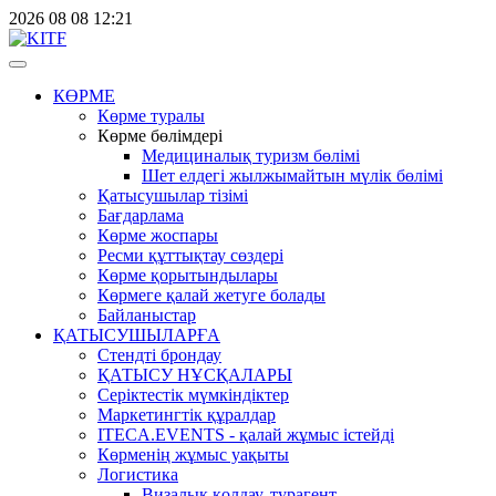
2026
08
08
12:21
КӨРМЕ
Көрме туралы
Көрме бөлімдері
Медициналық туризм бөлімі
Шет елдегі жылжымайтын мүлік бөлімі
Қатысушылар тізімі
Бағдарлама
Көрме жоспары
Ресми құттықтау сөздері
Көрме қорытындылары
Көрмеге қалай жетуге болады
Байланыстар
ҚАТЫСУШЫЛАРҒА
Стендті брондау
ҚАТЫСУ НҰСҚАЛАРЫ
Серіктестік мүмкіндіктер
Маркетингтік құралдар
ITECA.EVENTS - қалай жұмыс істейді
Көрменің жұмыс уақыты
Логистика
Визалық қолдау, турагент