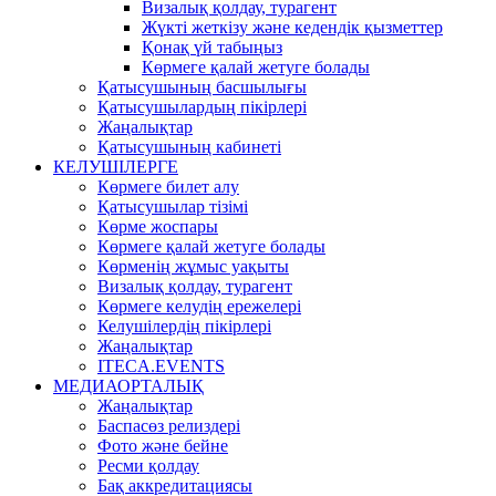
Визалық қолдау, турагент
Жүкті жеткізу және кедендік қызметтер
Қонақ үй табыңыз
Көрмеге қалай жетуге болады
Қатысушының басшылығы
Қатысушылардың пікірлері
Жаңалықтар
Қатысушының кабинеті
КЕЛУШІЛЕРГЕ
Көрмеге билет алу
Қатысушылар тізімі
Көрме жоспары
Көрмеге қалай жетуге болады
Көрменің жұмыс уақыты
Визалық қолдау, турагент
Көрмеге келудің ережелері
Келушілердің пікірлері
Жаңалықтар
ITECA.EVENTS
МЕДИАОРТАЛЫҚ
Жаңалықтар
Баспасөз релиздері
Фото және бейне
Ресми қолдау
Бақ аккредитациясы