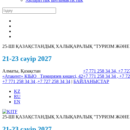
Ақпараттық ынтымақтастық
25-ШI ҚАЗАҚСТАНДЫҚ ХАЛЫҚАРАЛЫҚ "ТУРИЗМ ЖӘНЕ
21-23 сәуір 2027
Алматы, Қазақстан
+7 771 258 34 34, +7 72
«Атакент» ҚІЫО
Тимирязев көшесі, 42
+7 771 258 34 34 , +7 72
+7 771 258 34 34 ,+7 727 258 34 34
|
БАЙЛАНЫСТАР
KZ
RU
EN
25-ШI ҚАЗАҚСТАНДЫҚ ХАЛЫҚАРАЛЫҚ "ТУРИЗМ ЖӘНЕ
21-23 сәуір 2027