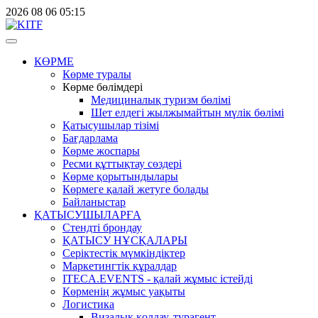
2026
08
06
05:15
КӨРМЕ
Көрме туралы
Көрме бөлімдері
Медициналық туризм бөлімі
Шет елдегі жылжымайтын мүлік бөлімі
Қатысушылар тізімі
Бағдарлама
Көрме жоспары
Ресми құттықтау сөздері
Көрме қорытындылары
Көрмеге қалай жетуге болады
Байланыстар
ҚАТЫСУШЫЛАРҒА
Стендті брондау
ҚАТЫСУ НҰСҚАЛАРЫ
Серіктестік мүмкіндіктер
Маркетингтік құралдар
ITECA.EVENTS - қалай жұмыс істейді
Көрменің жұмыс уақыты
Логистика
Визалық қолдау, турагент