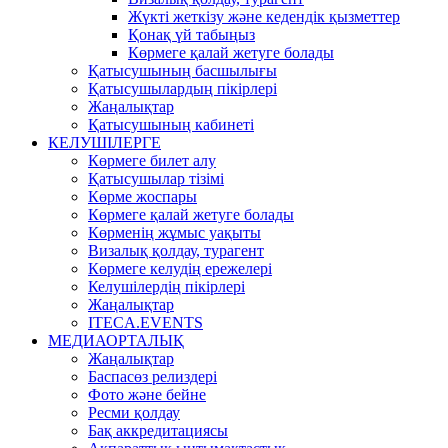
Жүкті жеткізу және кедендік қызметтер
Қонақ үй табыңыз
Көрмеге қалай жетуге болады
Қатысушының басшылығы
Қатысушылардың пікірлері
Жаңалықтар
Қатысушының кабинеті
КЕЛУШІЛЕРГЕ
Көрмеге билет алу
Қатысушылар тізімі
Көрме жоспары
Көрмеге қалай жетуге болады
Көрменің жұмыс уақыты
Визалық қолдау, турагент
Көрмеге келудің ережелері
Келушілердің пікірлері
Жаңалықтар
ITECA.EVENTS
МЕДИАОРТАЛЫҚ
Жаңалықтар
Баспасөз релиздері
Фото және бейне
Ресми қолдау
Бақ аккредитациясы