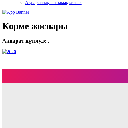
Ақпараттық ынтымақтастық
Көрме жоспары
Ақпарат күтілуде..