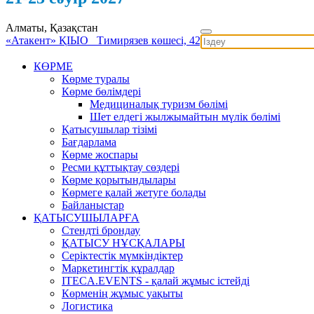
Алматы, Қазақстан
«Атакент» ҚІЫО
Тимирязев көшесі, 42
КӨРМЕ
Көрме туралы
Көрме бөлімдері
Медициналық туризм бөлімі
Шет елдегі жылжымайтын мүлік бөлімі
Қатысушылар тізімі
Бағдарлама
Көрме жоспары
Ресми құттықтау сөздері
Көрме қорытындылары
Көрмеге қалай жетуге болады
Байланыстар
ҚАТЫСУШЫЛАРҒА
Стендті брондау
ҚАТЫСУ НҰСҚАЛАРЫ
Серіктестік мүмкіндіктер
Маркетингтік құралдар
ITECA.EVENTS - қалай жұмыс істейді
Көрменің жұмыс уақыты
Логистика