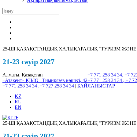
Ақпараттық ынтымақтастық
25-ШI ҚАЗАҚСТАНДЫҚ ХАЛЫҚАРАЛЫҚ "ТУРИЗМ ЖӘНЕ
21-23 сәуір 2027
Алматы, Қазақстан
+7 771 258 34 34, +7 72
«Атакент» ҚІЫО
Тимирязев көшесі, 42
+7 771 258 34 34 , +7 72
+7 771 258 34 34 ,+7 727 258 34 34
|
БАЙЛАНЫСТАР
KZ
RU
EN
25-ШI ҚАЗАҚСТАНДЫҚ ХАЛЫҚАРАЛЫҚ "ТУРИЗМ ЖӘНЕ
21-23 сәуір 2027