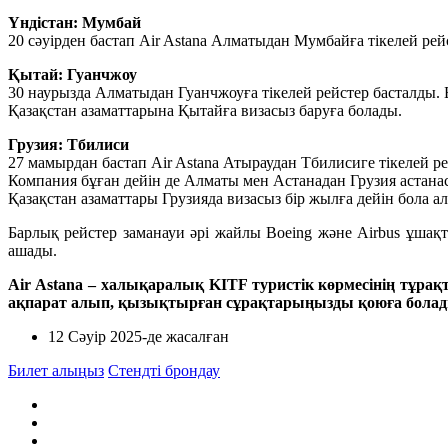
Үндістан: Мумбай
20 сәуірден бастап Air Astana Алматыдан Мумбайға тікелей рей
Қытай: Гуанчжоу
30 наурызда Алматыдан Гуанчжоуға тікелей рейстер басталды.
Қазақстан азаматтарына Қытайға визасыз баруға болады.
Грузия: Тбилиси
27 мамырдан бастап Air Astana Атыраудан Тбилисиге тікелей р
Компания бұған дейін де Алматы мен Астанадан Грузия астана
Қазақстан азаматтары Грузияда визасыз бір жылға дейін бола а
Барлық рейстер заманауи әрі жайлы Boeing және Airbus ұшақ
ашады.
Air Astana – халықаралық KITF туристік көрмесінің тұр
ақпарат алып, қызықтырған сұрақтарыңызды қоюға болад
12 Сәуір 2025
-де жасалған
Билет алыңыз
Стендті брондау