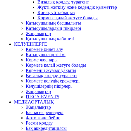
Визалық қолдау, турагент
Жүкті жеткізу және кедендік қызметтер
Қонақ үй табыңыз
Көрмеге қалай жетуге болады
Қатысушының басшылығы
Қатысушылардың пікірлері
Жаңалықтар
Қатысушының кабинеті
КЕЛУШІЛЕРГЕ
Көрмеге билет алу
Қатысушылар тізімі
Көрме жоспары
Көрмеге қалай жетуге болады
Көрменің жұмыс уақыты
Визалық қолдау, турагент
Көрмеге келудің ережелері
Келушілердің пікірлері
Жаңалықтар
ITECA.EVENTS
МЕДИАОРТАЛЫҚ
Жаңалықтар
Баспасөз релиздері
Фото және бейне
Ресми қолдау
Бақ аккредитациясы