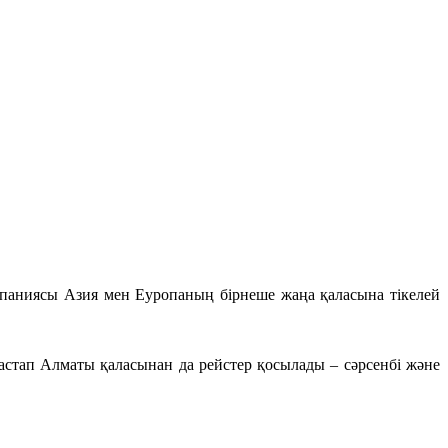
омпаниясы Азия мен Еуропаның бірнеше жаңа қаласына тікелей
астап Алматы қаласынан да рейстер қосылады – сәрсенбі және