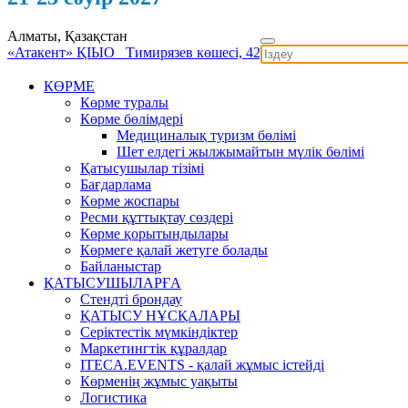
Алматы, Қазақстан
«Атакент» ҚІЫО
Тимирязев көшесі, 42
КӨРМЕ
Көрме туралы
Көрме бөлімдері
Медициналық туризм бөлімі
Шет елдегі жылжымайтын мүлік бөлімі
Қатысушылар тізімі
Бағдарлама
Көрме жоспары
Ресми құттықтау сөздері
Көрме қорытындылары
Көрмеге қалай жетуге болады
Байланыстар
ҚАТЫСУШЫЛАРҒА
Стендті брондау
ҚАТЫСУ НҰСҚАЛАРЫ
Серіктестік мүмкіндіктер
Маркетингтік құралдар
ITECA.EVENTS - қалай жұмыс істейді
Көрменің жұмыс уақыты
Логистика