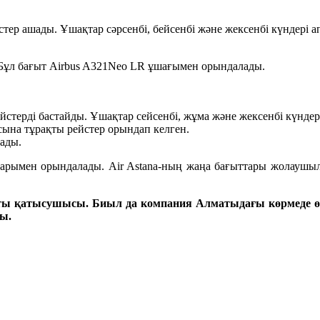
стер ашады. Ұшақтар сәрсенбі, бейсенбі және жексенбі күндері 
 Бұл бағыт Airbus A321Neo LR ұшағымен орындалады.
ейстерді бастайды. Ұшақтар сейсенбі, жұма және жексенбі күндер
сына тұрақты рейстер орындап келген.
лады.
тарымен орындалады. Air Astana-ның жаңа бағыттары жолаушыла
ақты қатысушысы. Биыл да компания Алматыдағы көрмеде ө
ы.