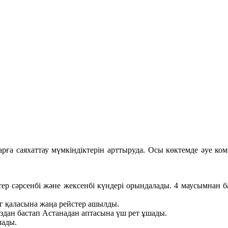
ларға саяхаттау мүмкіндіктерін арттыруда. Осы көктемде әуе к
тер сәрсенбі және жексенбі күндері орындалады. 4 маусымнан б
г қаласына жаңа рейстер ашылды.
ыздан бастап Астанадан аптасына үш рет ұшады.
лады.