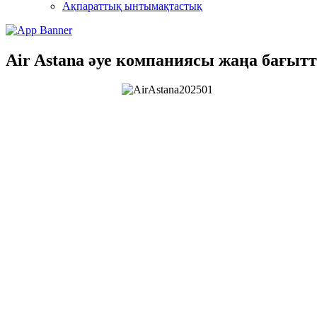
Ақпараттық ынтымақтастық
Air Astana әуе компаниясы жаңа бағыт