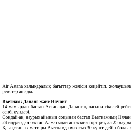
Air Astana халықаралық бағыттар желісін кеңейтіп, жолаушы
рейстер ашады.
Вьетнам: Дананг және Нячанг
14 мамырдан бастап Астанадан Дананг қаласына тікелей рейс
сенбі күндері.
Сондай-ақ, наурыз айының соңынан бастап Вьетнамның Нячан
24 наурыздан бастап Алматыдан аптасына төрт рет, ал 25 наур
Қазақстан азаматтары Вьетнамда визасыз 30 күнге дейін бола а