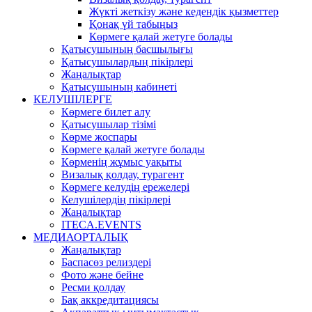
Жүкті жеткізу және кедендік қызметтер
Қонақ үй табыңыз
Көрмеге қалай жетуге болады
Қатысушының басшылығы
Қатысушылардың пікірлері
Жаңалықтар
Қатысушының кабинеті
КЕЛУШІЛЕРГЕ
Көрмеге билет алу
Қатысушылар тізімі
Көрме жоспары
Көрмеге қалай жетуге болады
Көрменің жұмыс уақыты
Визалық қолдау, турагент
Көрмеге келудің ережелері
Келушілердің пікірлері
Жаңалықтар
ITECA.EVENTS
МЕДИАОРТАЛЫҚ
Жаңалықтар
Баспасөз релиздері
Фото және бейне
Ресми қолдау
Бақ аккредитациясы