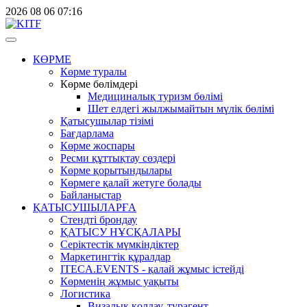
2026
08
06
07:16
КӨРМЕ
Көрме туралы
Көрме бөлімдері
Медициналық туризм бөлімі
Шет елдегі жылжымайтын мүлік бөлімі
Қатысушылар тізімі
Бағдарлама
Көрме жоспары
Ресми құттықтау сөздері
Көрме қорытындылары
Көрмеге қалай жетуге болады
Байланыстар
ҚАТЫСУШЫЛАРҒА
Стендті брондау
ҚАТЫСУ НҰСҚАЛАРЫ
Серіктестік мүмкіндіктер
Маркетингтік құралдар
ITECA.EVENTS - қалай жұмыс істейді
Көрменің жұмыс уақыты
Логистика
Визалық қолдау, турагент