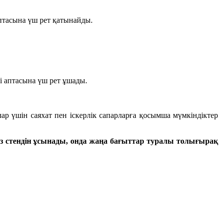
аптасына үш рет қатынайды.
і аптасына үш рет ұшады.
р үшін саяхат пен іскерлік сапарларға қосымша мүмкіндіктер
з стендін ұсынады, онда жаңа бағыттар туралы толығырақ