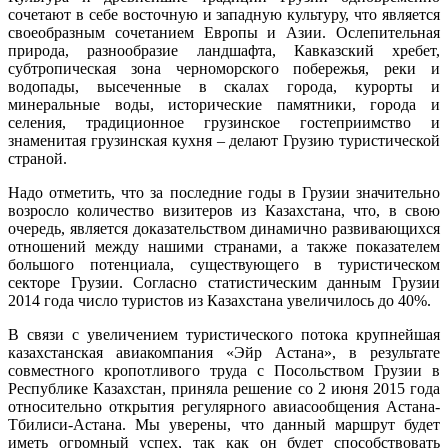
сочетают в себе восточную и западную культуру, что является
своеобразным сочетанием Европы и Азии. Ослепительная
природа, разнообразие ландшафта, Кавказский хребет,
субтропическая зона черноморского побережья, реки и
водопады, высеченные в скалах города, курорты и
минеральные воды, исторические памятники, города и
селения, традиционное грузинское гостеприимство и
знаменитая грузинская кухня – делают Грузию туристической
страной.
Надо отметить, что за последние годы в Грузии значительно
возросло количество визитеров из Казахстана, что, в свою
очередь, является доказательством динамично развивающихся
отношений между нашими странами, а также показателем
большого потенциала, существующего в туристическом
секторе Грузии. Согласно статистическим данным Грузии
2014 года число туристов из Казахстана увеличилось до 40%.
В связи с увеличением туристического потока крупнейшая
казахстанская авиакомпания «Эйр Астана», в результате
совместного кропотливого труда с Посольством Грузии в
Республике Казахстан, приняла решение со 2 июня 2015 года
относительно открытия регулярного авиасообщения Астана-
Тбилиси-Астана. Мы уверены, что данный маршрут будет
иметь огромный успех, так как он будет способствовать