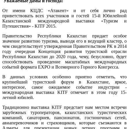
Уважаемые дамы и господа!
От имени КЦДС «Атакент» и от себя лично рад
приветствовать всех участников и гостей 15-й Юбилейной
Казахстанской международной выставки «Туризм и
Путешествия» - KITF 2015.
Правительство Республики Казахстан придает особое
значение развитию туризма, выводя его в ведущий кластер, о
чем свидетельствует утвержденная Правительством РК в 2014
году очередная Концепция развития туристской отрасли
Республики Казахстан до 2020 года, чему, безусловно, будет
способствовать проведение масштабных международных
событий формата EXPO и Всемирного Горного Конгресса.
В данных условиях особенно приятно отметить, что
крупнейший туристский форум в Казахстане, яркое,
интересное, самое ожидаемое событие индустрии -
международная выставка KITF отмечает в этом году 15-
летний юбилей.
Традиционно выставка KITF предстает нам местом встречи
зарубежных туроператоров, казахстанских туристических
компаний, санаториев, пансионатов, гостиничных сетей,
авиаперевозчиков и страховщиков, которые съезжаются в
Алматы для презентации новых летних программ и