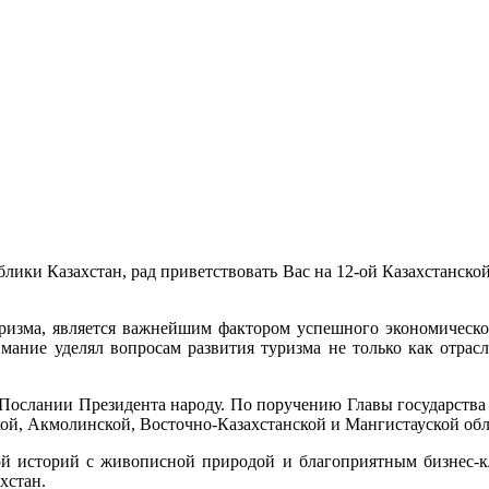
лики Казахстан, рад приветствовать Вас на 12-ой Казахстанско
уризма, является важнейшим фактором успешного экономическо
нимание уделял вопросам развития туризма не только как отра
 Послании Президента народу. По поручению Главы государства 
кой, Акмолинской, Восточно-Казахстанской и Мангистауской обл
ой историй с живописной природой и благоприятным бизнес-к
хстан.