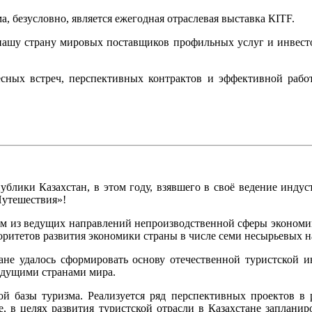
 безусловно, является ежегодная отраслевая выставка КITF.
ашу страну мировых поставщиков профильных услуг и инвестор
сных встреч, перспективных контрактов и эффективной рабо
лики Казахстан, в этом году, взявшего в своё ведение индуст
Путешествия»!
им из ведущих направлений непроизводственной сферы экономик
оритетов развития экономики страны в числе семи несырьевых 
ане удалось сформировать основу отечественной туристской и
ведущими странами мира.
ой базы туризма. Реализуется ряд перспективных проектов в 
е, в целях развития туристской отрасли в Казахстане заплани