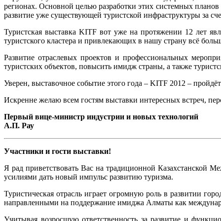
регионах. Основной целью разработки этих системных планов 
развитие уже существующей туристской инфраструктуры за сче
Туристская выставка KITF вот уже на протяжении 12 лет яв
туристского кластера и привлекающих в нашу страну всё боль
Развитие отраслевых проектов и профессиональных мероприя
туристских объектов, повысить имидж страны, а также туристс
Уверен, выставочное событие этого года – KITF 2012 – пройдёт
Искренне желаю всем гостям выставки интересных встреч, пер
Первый вице-министр индустрии и новых технологий
А.П. Рау
Участники и гости выставки!
Я рад приветствовать Вас на традиционной Казахстанской М
усилиями дать новый импульс развитию туризма.
Туристическая отрасль играет огромную роль в развитии го
направленными на поддержание имиджа Алматы как междунаро
Учитывая возросшую ответственность за развитие и функцио