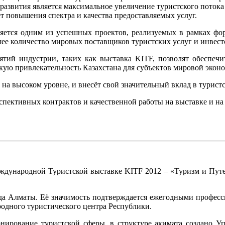
развития является максимальное увеличение туристского поток
т повышения спектра и качества предоставляемых услуг.
ляется одним из успешных проектов, реализуемых в рамках фо
шее количество мировых поставщиков туристских услуг и инвест
тий индустрии, таких как выставка KITF, позволят обеспечить
кую привлекательность Казахстана для субъектов мировой эконо
 на высоком уровне, и внесёт свой значительный вклад в турист
спективных контрактов и качественной работы на выставке и на
еждународной Туристской выставке KITF 2012 – «Туризм и Путе
рода Алматы. Её значимость подтверждается ежегодными профес
дного туристического центра Республики.
нирование туристской сферы, в структуре акимата создано Уп