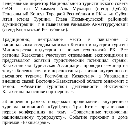
Генеральный директор Национального туристического совета
ОАЭ – г-н Махаммед Аль Мухаири (стенд Дубай),
Генеральный Консул Турецкой Республики в РК – г-н Субхи
Атан (стенд Турции), Глава Иссык-кульской районной
администрации – г-н Имангазиев Райымбек Акматтурсунович
(стенд Кыргызской Республики).
Традиционно, центральное место в павильоне с
национальным стендом занимает Комитет индустрии туризма
Министерства индустрии и новых технологий РК. Все
регионы Казахстана участвуют отдельными экспозициями и
представляют богатый туристический потенциал страны.
Казахстанская Туристская Ассоциация проводит семинар на
тему: «Болевые точки и перспективы развития внутреннего и
въездного туризма Республики Казахстан», а Управление
внешних связей Восточно-Казахстанской области ознакомит с
темой: «Развитие туристкой деятельности Восточного
Казахстана на основе партнерства».
24 апреля в рамках поддержки продвижения внутреннего
туризма компанией «ТурЦентр Три Кита» организована
первая конференция на тему: «Современные технологии
национальному турпродукту». Событие проходит в доме
приемов «Бакшасарай».