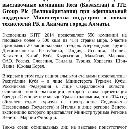
выставочные компании Iteca (Казахстан) и ITE
Group Plc (Великобритания) при официальной
поддержке Министерства индустрии и новых
технологий РК и Акимата города Алматы.
Экспозиция KITF 2014 представляет 550 компаний на
площадке более 6 500 кв.м из 41-й страны мира. Участие
принимают 20 национальных стендов: Азербайджан, Грузия,
Доминиканская Республика, Индия, Испания, Италия,
Казахстан, Китай, Куба, Кыргызстан, Малайзия, Марокко,
ОАЭ, Россия, Словения, Таиланд, Турция, Хорватия, Шри-
Ланка, Южная Корея.
Впервые в этом году национальными стендами представлены:
Республика Куба – в лице Министерста Туризма Кубы,
Российская Федерация в лице Свердловской области,
основной темой экспозиции которой стала презентация
бренда «Самоцветное кольцо Урала» (напомним, что 2014 год
объявлен годом туризма на пространстве Содружества
Независимых Государств) и Италия в лице региона Венето,
экспозицию которого представляет Министр туризма Региона
Венето - Марино Финоцци.
Также среди официальных лиц на выставке присутствуют