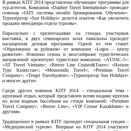
В рамках KITF 2014 представлены обучающие программы для
тур.агентов. Компания «Daphne Travel International» проводит
семинар «IATI: системы онлайн бронирования. Обучение».
Туроператор «Sun Holidays» делится опытом «Как увеличить
продажи менеджера отдела туризма».
Параллельно с презентациями на стендах участников
выставки, в двух семинарских залах павильона проходит
насыщенная деловая программа. Одной из тем станет
«Образование за рубежом» от компании «Logos – центр
развития». Новинки сезона и многообразие туристических
направлений презентуют туристские компании: «АТЛАС-1»;
«AT Travel Vietnam»; «Breeze Line Cruises&Tours»; «Натали
Турс Казахстан»; «Mouzenidis Travel»; «Premium Travel
Company»; «Tengri Travelsystem»; «Туроператор Sun Holidays»
и многие другие.
Среди других новинок KITF 2014 – специальная тема -
круизный отдых, который представлен всеми видами круизов
по всем водным бассейнам на стенде компаний: «Premium
Travel Company», «Breeze Line», «VIP Crouse Kazakhstan» и
другими.
Традиционно в рамках KITF проходит специальная секция –
«Медицинский туризм». Впервые на KITF 2014 участвуют