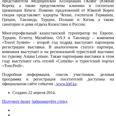
представители Медицинской Ассоциации г.Коянг (Южная
Корея), а также представлены клиники и госпитали
провинции Кёнги. Помимо предложений от Южной Кореи
секция представляет: курорты Чехии, госпитали Германии,
Греции, Таиланда, Турции, Польши и Китая, а также
санатории и дома отдыха Казахстана и России.
Многопрофильный казахстанский туроператор по Европе,
Турции, Египту, Малайзии, ОАЭ и Таиланду – компания
«Travel System» – второй год подряд выступает партнером
регистрации выставки. В аналогичном статусе партнера,
компания выступает и на региональной туристской выставке
по туризму Astana Leisure. Также партнерами выставки в этом
году выступают сеть отелей «Cornelia» и туристский портал
«Tour.Profi».
Подробная информация, список участников, деловая
программа и регистрация посетителей доступны на
официальном сайте события -
www.kitf.kz
.
Создано
22 апреля 2014
.
Получите билет
Забронируйте стенд