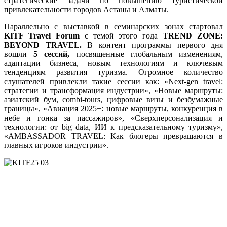
стратегические задачи по повышению туристической
привлекательности городов Астаны и Алматы.
Параллельно с выставкой в семинарских зонах стартовал
KITF Travel Forum
c темой этого года
TREND ZONE:
BEYOND TRAVEL.
В контент программы первого дня
вошли
5
сессий,
посвященные глобальным изменениям,
адаптации бизнеса, новым технологиям и ключевым
тенденциям развития туризма. Огромное количество
слушателей привлекли такие сессии как: «Next-gen travel:
стратегии и трансформация индустрии», «Новые маршруты:
азиатский бум, combi-tours, цифровые визы и безбумажные
границы», «Авиация 2025+: новые маршруты, конкуренция в
небе и гонка за пассажиров», «Сверхперсонализация и
технологии: от big data, ИИ к предсказательному туризму»,
«AMBASSADOR TRAVEL: Как блогеры превращаются в
главных игроков индустрии».