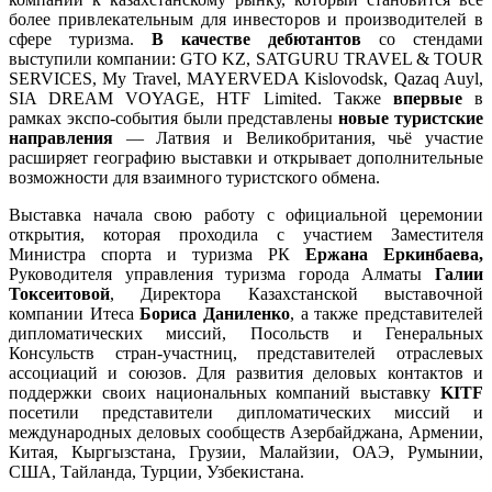
более привлекательным для инвесторов и производителей в
сфере туризма.
В качестве дебютантов
со стендами
выступили компании: GTO KZ, SATGURU TRAVEL & TOUR
SERVICES, My Travel, MAYERVEDA Kislovodsk, Qazaq Auyl,
SIA DREAM VOYAGE, HTF Limited. Также
впервые
в
рамках экспо-события были представлены
новые туристские
направления
— Латвия и Великобритания, чьё участие
расширяет географию выставки и открывает дополнительные
возможности для взаимного туристского обмена.
Выставка начала свою работу с официальной церемонии
открытия, которая проходила с участием Заместителя
Министра спорта и туризма РК
Ержана Еркинбаева
,
Руководителя управления туризма города Алматы
Галии
Токсеитовой
, Директора Казахстанской выставочной
компании Итеса
Бориса Даниленко
, а также представителей
дипломатических миссий, Посольств и Генеральных
Консульств стран-участниц, представителей отраслевых
ассоциаций и союзов. Для развития деловых контактов и
поддержки своих национальных компаний выставку
KITF
посетили представители дипломатических миссий и
международных деловых сообществ Азербайджана, Армении,
Китая, Кыргызстана, Грузии, Малайзии, ОАЭ, Румынии,
США, Тайланда, Турции, Узбекистана.