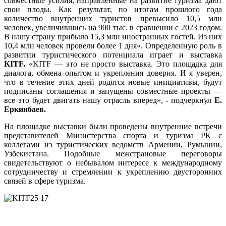
совместные усилия, направленные на развитие туризма дают
свои плоды. Как результат, по итогам прошлого года
количество внутренних туристов превысило 10,5 млн
человек, увеличившись на 900 тыс. в сравнении с 2023 годом.
В нашу страну прибыло 15,3 млн иностранных гостей. Из них
10,4 млн человек провели более 1 дня». Определенную роль в
развитии туристического потенциала играет и выставка
KITF
.
«KITF — это не просто выставка. Это площадка для
диалога, обмена опытом и укрепления доверия. И я уверен,
что в течение этих дней родятся новые инициативы, будут
подписаны соглашения и запущены совместные проекты —
все это будет двигать нашу отрасль вперед», - подчеркнул
Е.
Еркинбаев.
На площадке выставки были проведены внутренние встречи
представителей Министерства спорта и туризма РК с
коллегами из туристических ведомств Армении, Румынии,
Узбекистана. Подобные межстрановые переговоры
свидетельствуют о небывалом интересе к международному
сотрудничеству и стремлении к укреплению двусторонних
связей в сфере туризма.