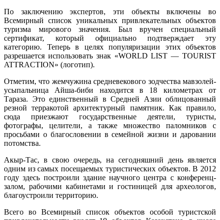
По заключению экспертов, эти объекты включены во
Всемирный список уникальных привлекательных объектов
туризма мирового значения. Был вручен специальный
сертификат, который официально подтверждает эту
категорию. Теперь в целях популяризации этих объектов
разрешается использовать знак «WORLD LIST — TOURIST
ATTRACTION» (логотип).
Отметим, что жемчужина средневекового зодчества мавзолей-
усыпальница Айша-биби находится в 18 километрах от
Тараза. Это единственный в Средней Азии облицованный
резной терракотой архитектурный памятник. Как правило,
сюда приезжают государственные деятели, туристы,
фотографы, целители, а также множество паломников с
просьбами о благословении в семейной жизни и даровании
потомства.
Акыр-Тас, в свою очередь, на сегодняшний день является
одним из самых посещаемых туристических объектов. В 2012
году здесь построили здание научного центра с конференц-
залом, рабочими кабинетами и гостиницей для археологов,
благоустроили территорию.
Всего во Всемирный список объектов особой туристской