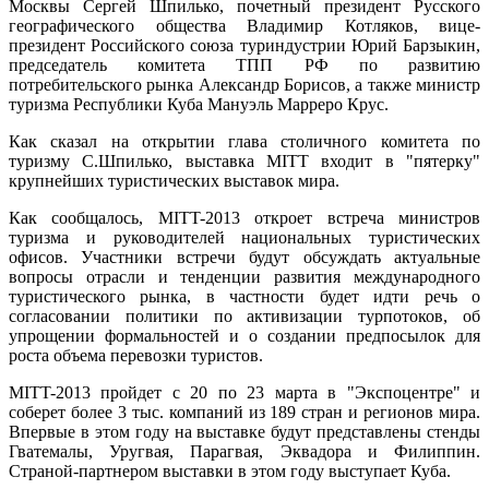
Москвы Сергей Шпилько, почетный президент Русского
географического общества Владимир Котляков, вице-
президент Российского союза туриндустрии Юрий Барзыкин,
председатель комитета ТПП РФ по развитию
потребительского рынка Александр Борисов, а также министр
туризма Республики Куба Мануэль Марреро Крус.
Как сказал на открытии глава столичного комитета по
туризму С.Шпилько, выставка МITT входит в "пятерку"
крупнейших туристических выставок мира.
Как сообщалось, MITT-2013 откроет встреча министров
туризма и руководителей национальных туристических
офисов. Участники встречи будут обсуждать актуальные
вопросы отрасли и тенденции развития международного
туристического рынка, в частности будет идти речь о
согласовании политики по активизации турпотоков, об
упрощении формальностей и о создании предпосылок для
роста объема перевозки туристов.
MITT-2013 пройдет с 20 по 23 марта в "Экспоцентре" и
соберет более 3 тыс. компаний из 189 стран и регионов мира.
Впервые в этом году на выставке будут представлены стенды
Гватемалы, Уругвая, Парагвая, Эквадора и Филиппин.
Страной-партнером выставки в этом году выступает Куба.