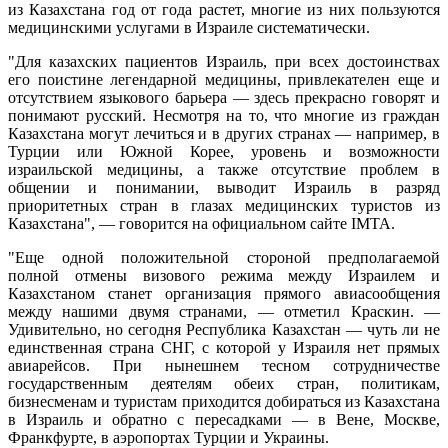
из Казахстана год от года растет, многие из них пользуются
медицинскими услугами в Израиле систематически.
"Для казахских пациентов Израиль, при всех достоинствах
его поистине легендарной медицины, привлекателен еще и
отсутствием языкового барьера — здесь прекрасно говорят и
понимают русский. Несмотря на то, что многие из граждан
Казахстана могут лечиться и в других странах — например, в
Турции или Южной Корее, уровень и возможности
израильской медицины, а также отсутствие проблем в
общении и понимании, выводит Израиль в разряд
приоритетных стран в глазах медицинских туристов из
Казахстана", — говорится на официальном сайте IMTA.
"Еще одной положительной стороной предполагаемой
полной отмены визового режима между Израилем и
Казахстаном станет организация прямого авиасообщения
между нашими двумя странами, — отметил Краскин. —
Удивительно, но сегодня Республика Казахстан — чуть ли не
единственная страна СНГ, с которой у Израиля нет прямых
авиарейсов. При нынешнем тесном сотрудничестве
государственным деятелям обеих стран, политикам,
бизнесменам и туристам приходится добираться из Казахстана
в Израиль и обратно с пересадками — в Вене, Москве,
Франкфурте, в аэропортах Турции и Украины.