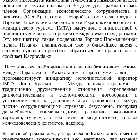
безвизовый режим сроком до 30 дней для граждан стран-
членов Организации экономического сотрудничества и
развития (ОЭСР), в состав которой в том числе входит и
Израиль. В качестве ответного шага Израильская ассоциация
медицинского туризма (IMTA) выступила с инициативой о
полной отмене визового режима между двумя государствами.
Эту инициативу также поддержала Торгово-Промышленная
палата Израиля, планирующая уже в ближайшее время с
соответствующей просьбой обратиться в правительство,
сообщает Kazpravda.kz.
"Историческая необходимость в ведении безвизового режима
между Израилем и Казахстаном назрела уже давно, —
прокомментирует инициативу исполнительный директор
IMTA Лиор Краскин. — Между нашими странами —
традиционно дружественные отношения, скрепленные
дипломатическими и экономическими договорами, и
устранение любых дополнительных условностей между
плотно сотрудничающими странами, безусловно, послужат
дальнейшему взаимовыгодному развитию экономики,
торговли, туризма, в том числе и медицинского, теплых
межчеловеческих контактов, наконец.
Безвизовый режим между Израилем и Казахстаном имеет и
убедительный экономический вес: например, для Израиля