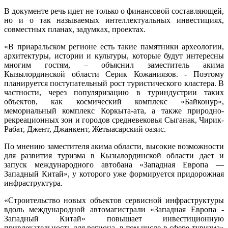
В документе речь идет не только о финансовой составляющей,
но и о так называемых интеллектуальных инвестициях,
совместных планах, задумках, проектах.
«В приаральском регионе есть такие памятники археологии,
архитектуры, истории и культуры, которые будут интересны
многим гостям, – объяснил заместитель акима
Кызылординской области Серик Кожаниязов. - Поэтому
планируется поступательный рост туристического кластера. В
частности, через популяризацию в туриндустрии таких
объектов, как космический комплекс «Байконур»,
мемориальный комплекс Коркыта-ата, а также природно-
рекреационных зон и городов средневековья Сыганак, Чирик-
Рабат, Джент, Джанкент, Жетыасарский оазис.
По мнению заместителя акима области, высокие возможности
для развития туризма в Кызылординской области дает и
запуск международного автобана «Западная Европа —
Западный Китай», у которого уже формируется придорожная
инфраструктура.
«Строительство новых объектов сервисной инфраструктуры
вдоль международной автомагистрали «Западная Европа -
Западный Китай» повышает инвестиционную
привлекательность для региона, в том числе в сфере туризма»