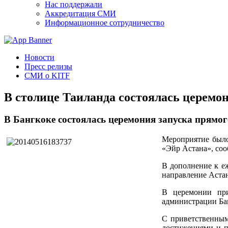
Нас поддержали
Аккредитация СМИ
Информационное сотрудничество
Новости
Пресс релизы
СМИ о KITF
В столице Таиланда состоялась церемон
В Бангкоке состоялась церемония запуска прямог
Мероприятие было
«Эйр Астана», со
В дополнение к еж
направление Астан
В церемонии при
администрации Бан
С приветственным
достижениями и п