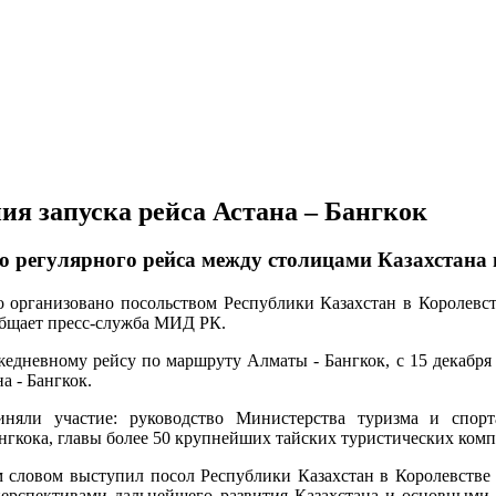
ия запуска рейса Астана – Бангкок
о регулярного рейса между столицами Казахстана 
 организовано посольством Республики Казахстан в Королевс
общает пресс-служба МИД РК.
едневному рейсу по маршруту Алматы - Бангкок, с 15 декабря 
а - Бангкок.
няли участие: руководство Министерства туризма и спорта
гкока, главы более 50 крупнейших тайских туристических комп
 словом выступил посол Республики Казахстан в Королевстве
ерспективами дальнейшего развития Казахстана и основными 