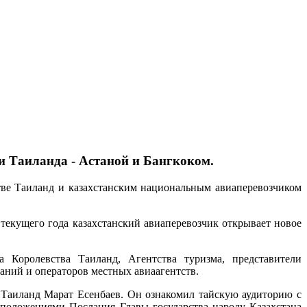
и Таиланда - Астаной и Бангкоком.
тве Таиланд и казахстанским национальным авиаперевозчиком
текущего года казахстанский авиаперевозчик открывает новое
 Королевства Таиланд, Агентства туризма, представители
аний и операторов местных авиаагентств.
 Таиланд Марат Есенбаев. Он ознакомил тайскую аудиторию с
положениями Послания Главы государства народу Казахстана