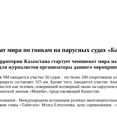
ат мира по гонкам на парусных судах «Б
территории Казахстана стартует чемпионат мира 
 для журналистов организаторы данного мероприят
 в ЧМ ожидается участие 50 судов - это более 200 спортсменов и
ршрута составляет 325 км. Кроме того, ожидается участие Ан
вестен как человек, покоривший всемирный океан на парусном 
женский экипаж «Monella», представляющий Казахстан.
внования - Международная ассоциация рулевых многокорпусных
овам главы «Табигата» Мэлса Елеусизова, цель соревнования -