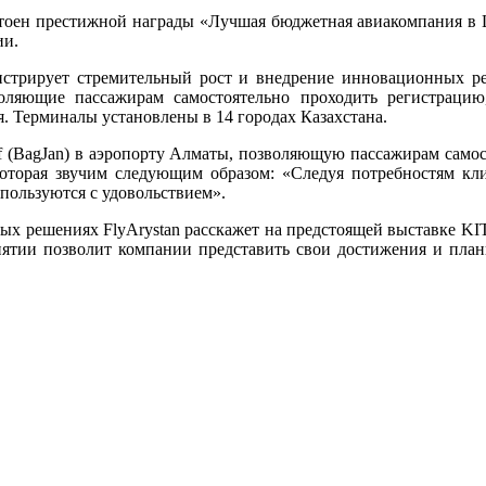
достоен престижной награды «Лучшая бюджетная авиакомпания в
и.​
монстрирует стремительный рост и внедрение инновационных 
оляющие пассажирам самостоятельно проходить регистрацию,
. Терминалы установлены в 14 городах Казахстана.​
f (BagJan) в аэропорту Алматы, позволяющую пассажирам самосто
которая звучим следующим образом: «Следуя потребностям кл
пользуются с удовольствием».
 решениях FlyArystan расскажет на предстоящей выставке KITF 
иятии позволит компании представить свои достижения и план