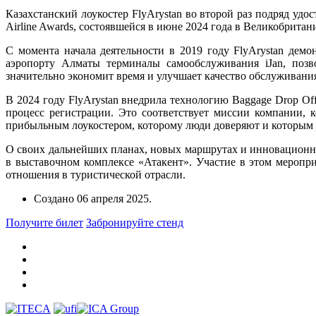
Казахстанский лоукостер FlyArystan во второй раз подряд у
Airline Awards, состоявшейся в июне 2024 года в Великобритани
С момента начала деятельности в 2019 году FlyArystan де
аэропорту Алматы терминалы самообслуживания iJan, позв
значительно экономит время и улучшает качество обслуживания
В 2024 году FlyArystan внедрила технологию Baggage Drop Of
процесс регистрации. Это соответствует миссии компании, 
прибыльным лоукостером, которому люди доверяют и которым 
О своих дальнейших планах, новых маршрутах и инновационных
в выставочном комплексе «Атакент». Участие в этом меропр
отношения в туристической отрасли.
Создано
06 апреля 2025
.
Получите билет
Забронируйте стенд