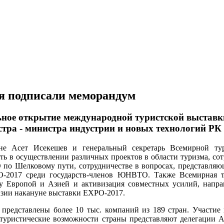
ия подписали меморандум
льное открытие международной туристской выста
истра - министра индустрии и новых технологий РК
е Асет Исекешев и генеральный секретарь Всемирной т
в осуществлении различных проектов в области туризма, сотр
о Шелковому пути, сотрудничестве в вопросах, представляющ
-2017 среди государств-членов ЮНВТО. Также Всемирная ту
 Европой и Азией и активизация совместных усилий, направ
Азии накануне выставки ЕХРО-2017.
представлены более 10 тыс. компаний из 189 стран. Участие в
уристические возможности страны представляют делегации А