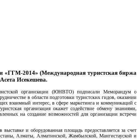
вки «ГГМ-2014» (Международная туристская биржа
 Асета Исекешева.
уристской организации (ЮНВТО) подписали Меморандум о
удничестве в области подготовки туристских гидов, оказании
их взаимный интерес, в сфере маркетинга и коммуникаций с
ристская организация окажет содействие обмену знаниями,
ленных на создание возможностей для организации встречи
 выставке и оборудованная площадь предоставляется за счет
станы, Алматы, Алматинской, Жамбылской, Мангистауской и